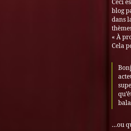
Ceci e
blog p
dans l
thèmes
« À pr
Cela p
Bonj
acte
supe
qu’ê
bala
…ou qu