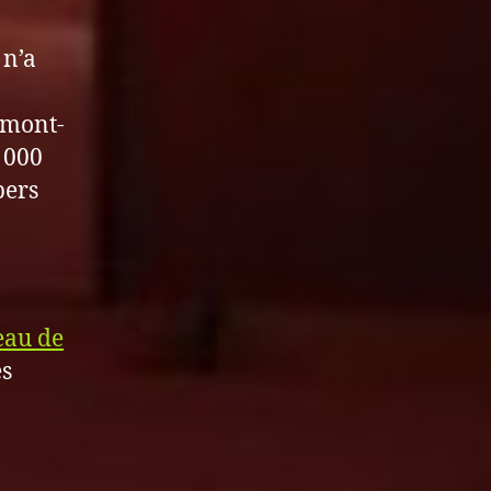
 n’a
emont-
 000
pers
eau de
es