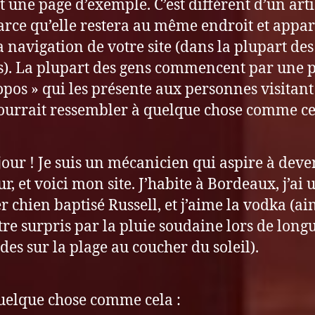
st une page d’exemple. C’est différent d’un arti
arce qu’elle restera au même endroit et appar
a navigation de votre site (dans la plupart des
). La plupart des gens commencent par une 
opos » qui les présente aux personnes visitant l
ourrait ressembler à quelque chose comme ce
our ! Je suis un mécanicien qui aspire à deve
ur, et voici mon site. J’habite à Bordeaux, j’ai 
r chien baptisé Russell, et j’aime la vodka (ai
tre surpris par la pluie soudaine lors de long
des sur la plage au coucher du soleil).
elque chose comme cela :