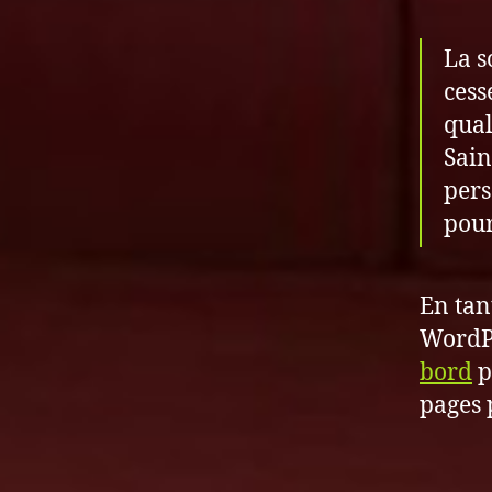
La s
cess
qual
Sain
pers
pou
En tan
WordPr
bord
p
pages 