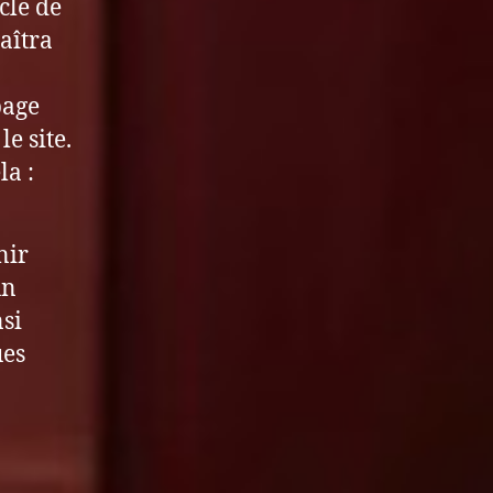
cle de
aîtra
page
e site.
la :
nir
un
nsi
ues