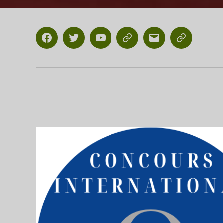
Facebook
Twitter
Youtube
ClassicalNews
E-
Booklet
mail